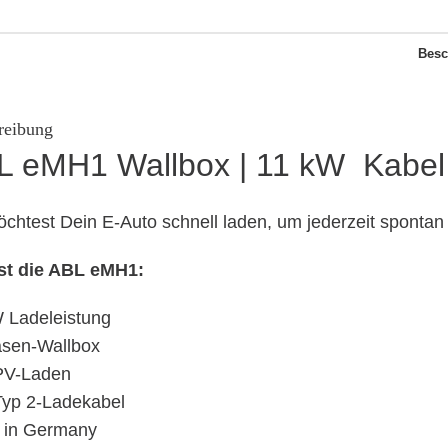
Besc
reibung
L eMH1 Wallbox | 11 kW Kabel
chtest Dein E-Auto schnell laden, um jederzeit spontan
st die ABL eMH1:
 Ladeleistung
sen-Wallbox
 PV-Laden
 Typ 2-Ladekabel
 in Germany