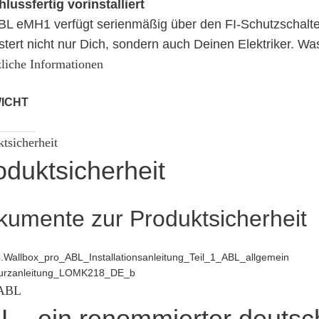
lussfertig vorinstalliert
BL eMH1 verfügt serienmäßig über den FI-Schutzschalter 
stert nicht nur Dich, sondern auch Deinen Elektriker. Wa
liche Informationen
ICHT
tsicherheit
oduktsicherheit
kumente zur Produktsicherheit
Wallbox_pro_ABL_Installationsanleitung_Teil_1_ABL_allgemein
urzanleitung_LOMK218_DE_b
 ABL
L - ein renommierter deutsc