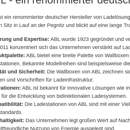
st ein renommierter deutscher Hersteller von Ladelösun
n Sitz in Lauf an der Pegnitz und blickt auf eine lange Tr
rung und Expertise:
ABL wurde 1923 gegründet und verf
2011 konzentriert sich das Unternehmen verstärkt auf La
ktpalette:
ABL bietet eine breite Palette von Wallboxen
tationen. Bekannte Modellreihen sind beispielsweise di
tät und Sicherheit:
Die Wallboxen von ABL zeichnen sich
n und Vorschriften für Ladeinfrastruktur.
ationen:
ABL ist bekannt für innovative Lösungen wie i
 für die Entwicklung von bidirektionalen Ladesystemen.
tibilität:
Die Ladestationen von ABL sind mit einer Viel
tandards.
altigkeit:
Das Unternehmen legt großen Wert auf Nachhalt
tfreundliche Nutzung von Energie ausgelegt sind.