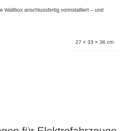
Wallbox anschlussfertig vorinstalliert – und
27 × 33 × 36 cm
ngen für Elektrofahrzeuge